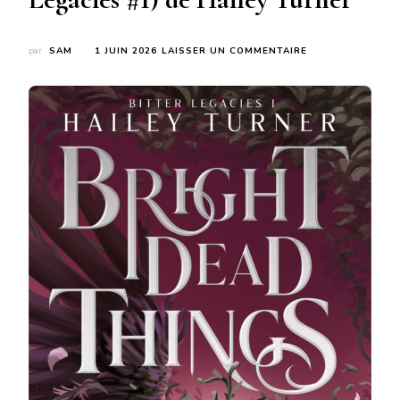
SUR
par
SAM
1 JUIN 2026
LAISSER UN COMMENTAIRE
BRIGHT
DEAD
THINGS
(BITTER
LEGACIES
#1)
DE
HAILEY
TURNER