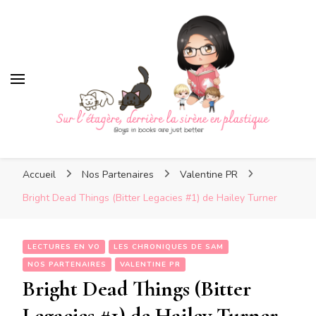
Sur l'étagère, derrière la
sirène en plastique
Sur l'étagère, derrière la
Boys in books are just better
sirène en plastique
Accueil
Nos Partenaires
Valentine PR
Bright Dead Things (Bitter Legacies #1) de Hailey Turner
LECTURES EN VO
LES CHRONIQUES DE SAM
NOS PARTENAIRES
VALENTINE PR
Bright Dead Things (Bitter
Legacies #1) de Hailey Turner