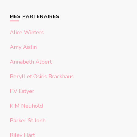
quelque
chose ?
MES PARTENAIRES
Alice Winters
Amy Aislin
Annabeth Albert
Beryll et Osiris Brackhaus
F.V Estyer
K M Neuhold
Parker St Jonh
Riley Hart