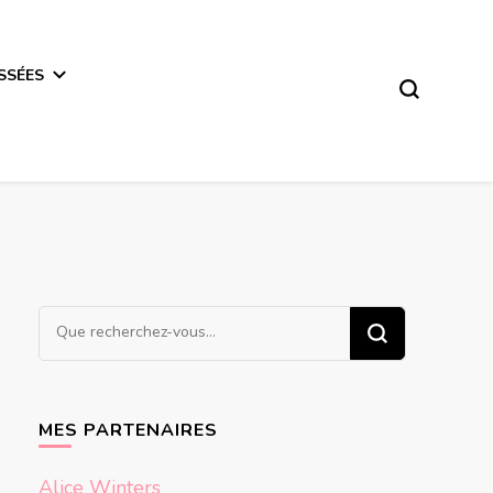
SSÉES
Vous
recherchiez
quelque
chose ?
MES PARTENAIRES
Alice Winters