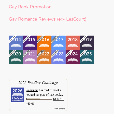
Gay Book Promotion
Gay Romance Reviews (ex- LesCourt)
2026 Reading Challenge
Samantha
has read 61 books
toward her goal of 115 books.
61 of 115
(53%)
view books