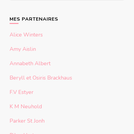
quelque
chose ?
MES PARTENAIRES
Alice Winters
Amy Aislin
Annabeth Albert
Beryll et Osiris Brackhaus
F.V Estyer
K M Neuhold
Parker St Jonh