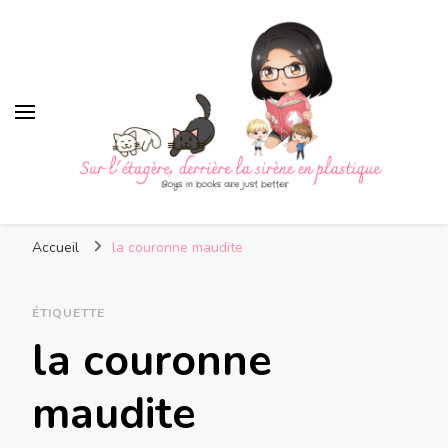
Sur l'étagère, derrière la
Boys in books are just better
sirène en plastique
Accueil
la couronne maudite
ÉTIQUETTE
la couronne
maudite