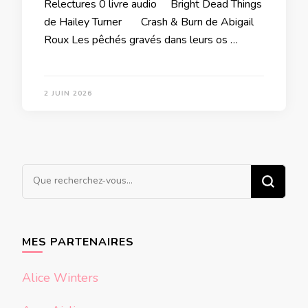
Relectures 0 livre audio Bright Dead Things
de Hailey Turner Crash & Burn de Abigail
Roux Les pêchés gravés dans leurs os …
2 JUIN 2026
Vous
recherchiez
quelque
chose ?
MES PARTENAIRES
Alice Winters