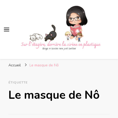
Sur l'étagère, derrière la
Boys in books are just better
sirène en plastique
Accueil
Le masque de Nô
ÉTIQUETTE
Le masque de Nô