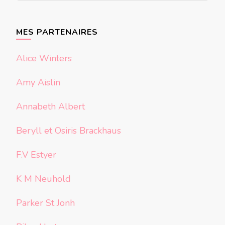
quelque
chose ?
MES PARTENAIRES
Alice Winters
Amy Aislin
Annabeth Albert
Beryll et Osiris Brackhaus
F.V Estyer
K M Neuhold
Parker St Jonh