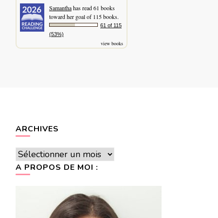
Samantha
has read 61 books
toward her goal of 115 books.
61 of 115
(53%)
view books
ARCHIVES
Archives
A PROPOS DE MOI :