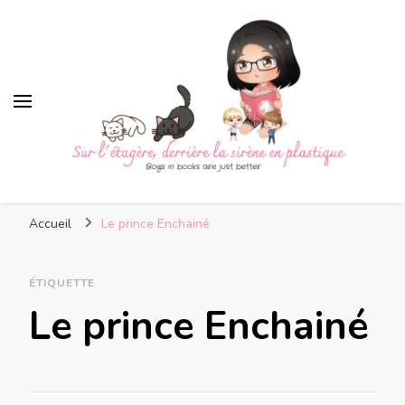
Sur l'étagère, derrière la
Boys in books are just better
sirène en plastique
Accueil
Le prince Enchainé
ÉTIQUETTE
Le prince Enchainé