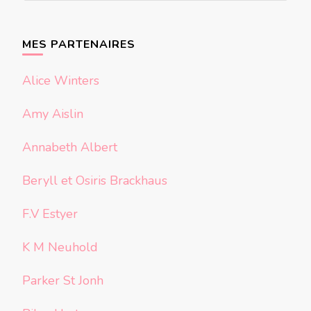
quelque
chose ?
MES PARTENAIRES
Alice Winters
Amy Aislin
Annabeth Albert
Beryll et Osiris Brackhaus
F.V Estyer
K M Neuhold
Parker St Jonh