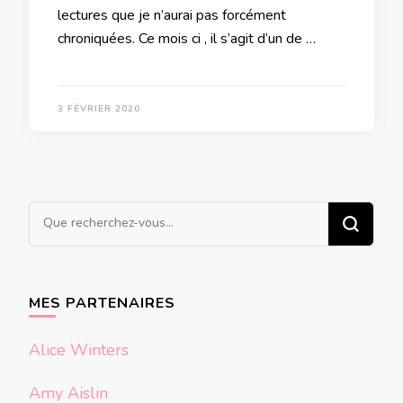
lectures que je n’aurai pas forcément
chroniquées. Ce mois ci , il s’agit d’un de …
3 FÉVRIER 2020
Vous
recherchiez
quelque
chose ?
MES PARTENAIRES
Alice Winters
Amy Aislin