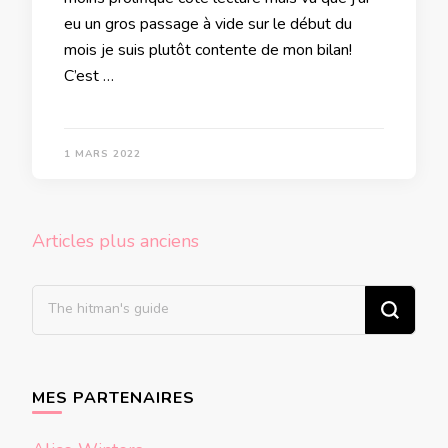
eu un gros passage à vide sur le début du
mois je suis plutôt contente de mon bilan!
C’est …
1 MARS 2022
Navigation
Articles plus anciens
des
articles
Vous
recherchiez
quelque
chose ?
MES PARTENAIRES