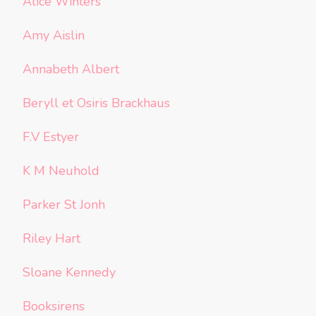
Alice Winters
Amy Aislin
Annabeth Albert
Beryll et Osiris Brackhaus
F.V Estyer
K M Neuhold
Parker St Jonh
Riley Hart
Sloane Kennedy
Booksirens