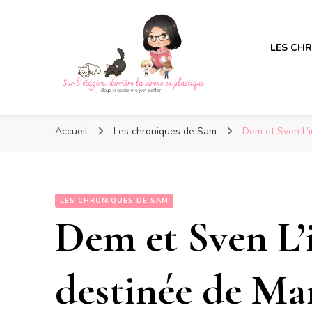
LES CH
Sur l'étagère, derrière la s
Sur l'étagère, derrière la s
Boys in books are just better
Accueil
Les chroniques de Sam
Dem et Sven L’
LES CHRONIQUES DE SAM
Dem et Sven L’
destinée de Ma