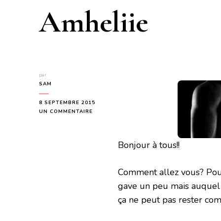
Amheliie
par
SAM
8 SEPTEMBRE 2015
SUR
UN COMMENTAIRE
DEM
ET
SVEN
Bonjour à tous!!
L’INACCEPTABLE
DESTINÉE
DE
Comment allez vous? Pour
MARYRHAGE
ET
gave un peu mais auquel 
AMHELIIE
ça ne peut pas rester co