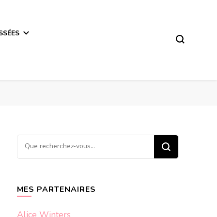
SSÉES
Vous
recherchiez
quelque
chose ?
MES PARTENAIRES
Alice Winters