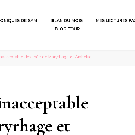
RONIQUES DE SAM
BILAN DU MOIS
MES LECTURES PA
BLOG TOUR
irène en plastique
irène en plastique
inacceptable destinée de Maryrhage et Amheliie
inacceptable
ryrhage et