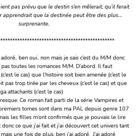
ent pas prévu que le destin s’en mêlerait, qu’il ferait
ur apprendrait que la destinée peut être des plus…
surprenante.
***********************************************
i adoré.. ben oui.. non mais je sais c’est du M/M donc
. pas toutes les romances M/M. D’abord. Il faut
(c’est le cas) que l’histoire soit bien amenée (c’est le
t pas trop tirée par les cheveux (c’est le cas) et que
a attachants (c’est le cas)
 presque. Ce roman fait parti de la série Vampires et
 premiers tomes sont dans ma PAL depuis genre 107
ais les filles m’ont confirmés que je pouvais le lire
t donc ce que j’ai fait et j’ai découvert cet univers tant
 mais une fois de plus, ben j’ai adoré. J’ai adoré