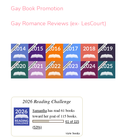
Gay Book Promotion
Gay Romance Reviews (ex- LesCourt)
2026 Reading Challenge
Samantha
has read 61 books
toward her goal of 115 books.
61 of 115
(53%)
view books