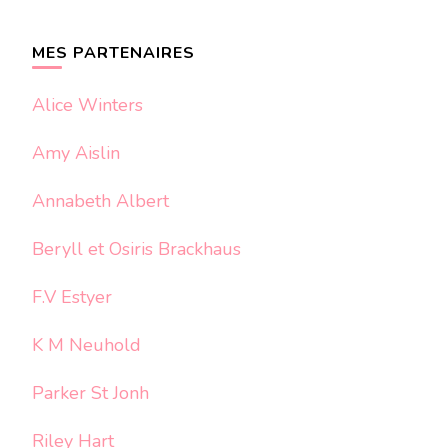
quelque
chose ?
MES PARTENAIRES
Alice Winters
Amy Aislin
Annabeth Albert
Beryll et Osiris Brackhaus
F.V Estyer
K M Neuhold
Parker St Jonh
Riley Hart