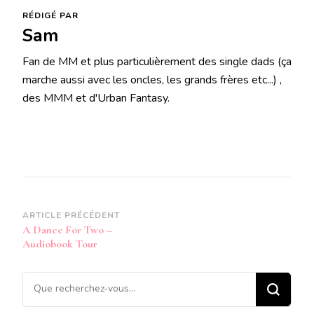
RÉDIGÉ PAR
Sam
Fan de MM et plus particulièrement des single dads (ça
marche aussi avec les oncles, les grands frères etc...) ,
des MMM et d'Urban Fantasy.
Navigation
ARTICLE PRÉCÉDENT
A Dance For Two –
d’article
Audiobook Tour
Vous
recherchiez