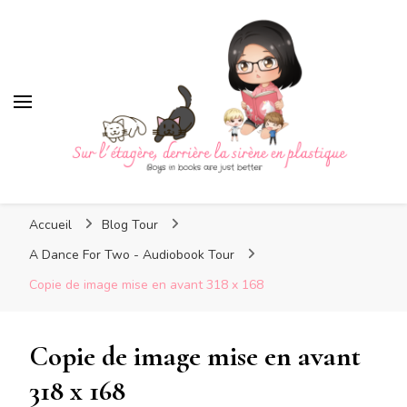
Sur l'étagère, derrière la
sirène en plastique
Sur l'étagère, derrière la
Boys in books are just better
sirène en plastique
Accueil
Blog Tour
A Dance For Two - Audiobook Tour
Copie de image mise en avant 318 x 168
Copie de image mise en avant
318 x 168