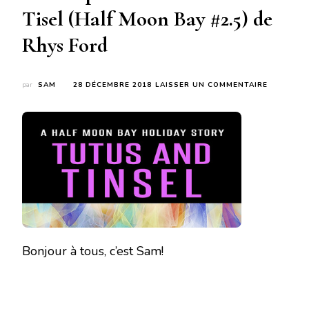
Tisel (Half Moon Bay #2.5) de
Rhys Ford
SUR
par
SAM
28 DÉCEMBRE 2018
LAISSER UN COMMENTAIRE
AVIS
EXPRESS
SUR
:
TUTU
AND
TISEL
(HALF
MOON
BAY
#2.5)
DE
RHYS
Bonjour à tous, c’est Sam!
FORD