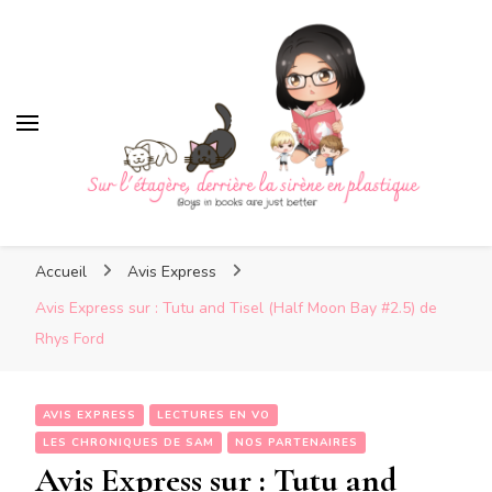
Sur l'étagère, derrière la
sirène en plastique
Sur l'étagère, derrière la
Boys in books are just better
sirène en plastique
Accueil
Avis Express
Avis Express sur : Tutu and Tisel (Half Moon Bay #2.5) de
Rhys Ford
AVIS EXPRESS
LECTURES EN VO
LES CHRONIQUES DE SAM
NOS PARTENAIRES
Avis Express sur : Tutu and