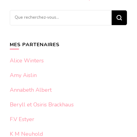
Vous
recherchiez
quelque
chose ?
MES PARTENAIRES
Alice Winters
Amy Aislin
Annabeth Albert
Beryll et Osiris Brackhaus
F.V Estyer
K M Neuhold