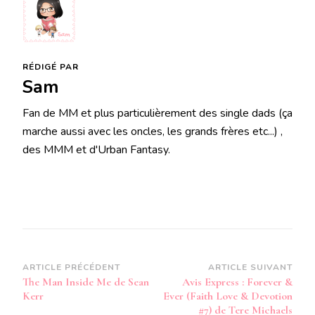
RÉDIGÉ PAR
Sam
Fan de MM et plus particulièrement des single dads (ça
marche aussi avec les oncles, les grands frères etc...) ,
des MMM et d'Urban Fantasy.
Navigation
ARTICLE PRÉCÉDENT
ARTICLE SUIVANT
The Man Inside Me de Sean
Avis Express : Forever &
d’article
Kerr
Ever (Faith Love & Devotion
#7) de Tere Michaels