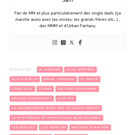
Fan de MM et plus particulièrement des single dads (ça
marche aussi avec les oncles, les grands frères etc…) ,
des MMM et d’Urban Fantasy.
ÉTIQUETTES :
AL MORGAN
ALICE WINTERS
BLACK & BLUE
BREAK THROUGH
CF WHITE
COME BACK
DJINNS
EDITIONS BOOKMARK
KELIANE RAVENCROFT
KICK OFF
LA GOURMANDISE N'EST PAS UN VILAIN DÉFAUT
LE MYSTERIEUX ET FANTASTIQUE BLUE BILLINGS
LES EXALTÉS
LILY MORTON
MISCHIEF & MAYHEM