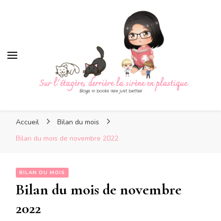
Sur l'étagère, derrière la
sirène en plastique
Sur l'étagère, derrière la
Boys in books are just better
sirène en plastique
Accueil
Bilan du mois
Bilan du mois de novembre 2022
BILAN DU MOIS
Bilan du mois de novembre
2022