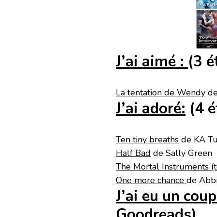
J’ai aimé :
(3 é
La tentation de Wendy
de
J’ai adoré:
(4 é
Ten tiny breaths
de KA Tu
Half Bad
de Sally Green
The Mortal Instruments (
One more chance
de Abbi
J’ai eu un coup
Goodreads
)