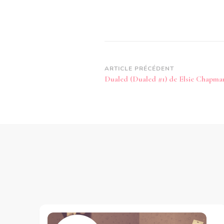
Navigation
ARTICLE PRÉCÉDENT
Dualed (Dualed #1) de Elsie Chapma
d’article