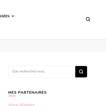
SSÉES
Vous
recherchiez
quelque
chose ?
MES PARTENAIRES
Alice Winters