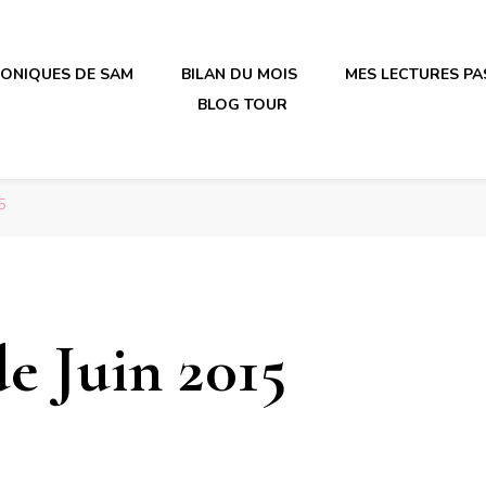
RONIQUES DE SAM
BILAN DU MOIS
MES LECTURES PA
BLOG TOUR
irène en plastique
irène en plastique
5
e Juin 2015