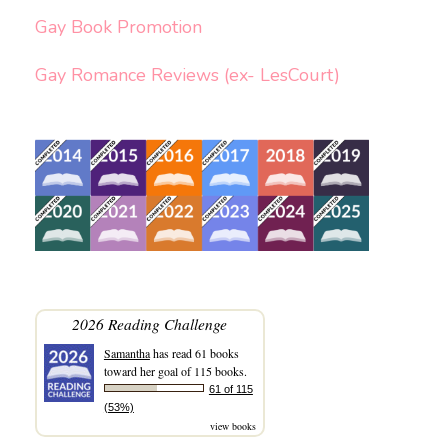
Gay Book Promotion
Gay Romance Reviews (ex- LesCourt)
2026 Reading Challenge
Samantha
has read 61 books
toward her goal of 115 books.
61 of 115
(53%)
view books