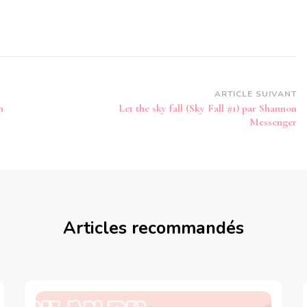
ARTICLE SUIVANT
n
Let the sky fall (Sky Fall #1) par Shannon
Messenger
Articles recommandés