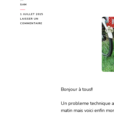
par
SAM
1 JUILLET 2015
LAISSER UN
SUR
COMMENTAIRE
BILAN
DU
MOIS
DE
JUIN
2015
Bonjour à tous!!
Un probleme technique a f
matin mais voici enfin mon