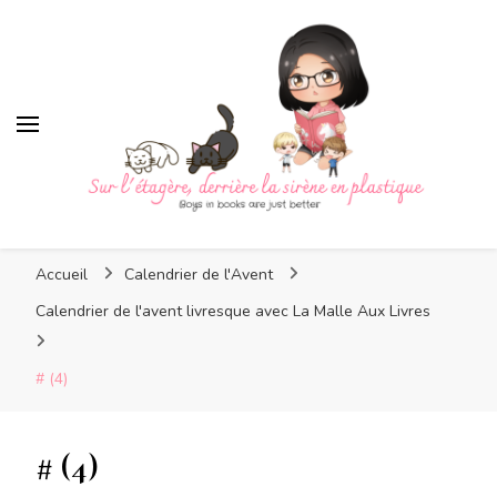
Sur l'étagère, derrière la
sirène en plastique
Sur l'étagère, derrière la
Boys in books are just better
sirène en plastique
Accueil
Calendrier de l'Avent
Calendrier de l'avent livresque avec La Malle Aux Livres
# (4)
# (4)