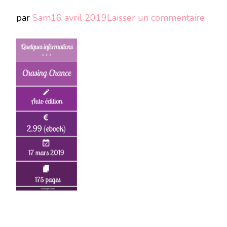
sur
par
Sam
16 avril 2019
Laisser un commentaire
Quel
info
sur