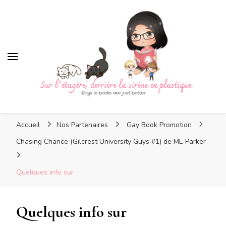
Sur l'étagère, derrière la
sirène en plastique
Sur l'étagère, derrière la
Boys in books are just better
sirène en plastique
Accueil
Nos Partenaires
Gay Book Promotion
Chasing Chance (Gilcrest University Guys #1) de ME Parker
Quelques info sur
Quelques info sur