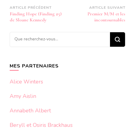
Navigation
ARTICLE PRÉCÉDENT
ARTICLE SUIVANT
Finding Hope (Finding #5)
Premier M/M et les
d’article
de Sloane Kennedy
incontournables
Vous
recherchiez
quelque
chose ?
MES PARTENAIRES
Alice Winters
Amy Aislin
Annabeth Albert
Beryll et Osiris Brackhaus