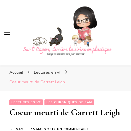
Sur l'étagère, derrière la
sirène en plastique
Sur l'étagère, derrière la
Boys in books are just better
sirène en plastique
Accueil
Lectures en vf
Coeur meurti de Garrett Leigh
LECTURES EN VF
LES CHRONIQUES DE SAM
Coeur meurti de Garrett Leigh
SUR
par
SAM
15 MARS 2017
UN COMMENTAIRE