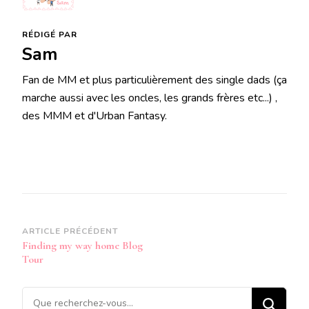
RÉDIGÉ PAR
Sam
Fan de MM et plus particulièrement des single dads (ça
marche aussi avec les oncles, les grands frères etc...) ,
des MMM et d'Urban Fantasy.
Navigation
ARTICLE PRÉCÉDENT
Finding my way home Blog
d’article
Tour
Vous