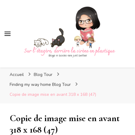
Sur l'étagère, derrière la
sirène en plastique
Sur l'étagère, derrière la
Boys in books are just better
sirène en plastique
Accueil
Blog Tour
Finding my way home Blog Tour
Copie de image mise en avant 318 x 168 (47)
Copie de image mise en avant
318 x 168 (47)