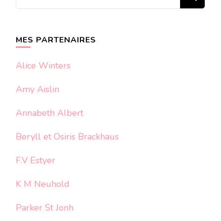
recherchiez
quelque
chose ?
MES PARTENAIRES
Alice Winters
Amy Aislin
Annabeth Albert
Beryll et Osiris Brackhaus
F.V Estyer
K M Neuhold
Parker St Jonh