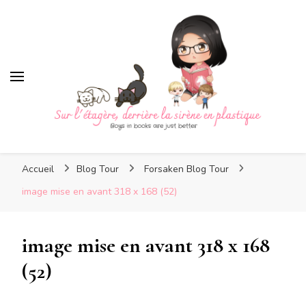
Sur l'étagère, derrière la
sirène en plastique
Sur l'étagère, derrière la
Boys in books are just better
sirène en plastique
Accueil
Blog Tour
Forsaken Blog Tour
image mise en avant 318 x 168 (52)
image mise en avant 318 x 168
(52)