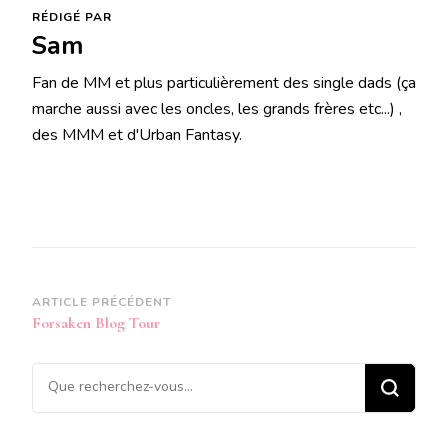
RÉDIGÉ PAR
Sam
Fan de MM et plus particulièrement des single dads (ça
marche aussi avec les oncles, les grands frères etc...) ,
des MMM et d'Urban Fantasy.
Navigation
ARTICLE PRÉCÉDENT
Forsaken Blog Tour
d’article
Vous
recherchiez
quelque