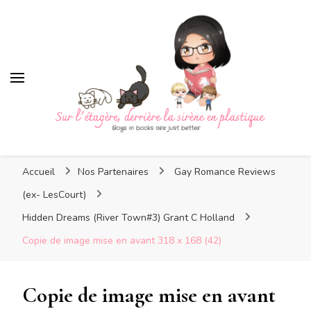
Sur l'étagère, derrière la
sirène en plastique
Sur l'étagère, derrière la
Boys in books are just better
sirène en plastique
Accueil
Nos Partenaires
Gay Romance Reviews
(ex- LesCourt)
Hidden Dreams (River Town#3) Grant C Holland
Copie de image mise en avant 318 x 168 (42)
Copie de image mise en avant