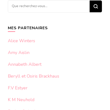
Vous
recherchiez
quelque
chose ?
MES PARTENAIRES
Alice Winters
Amy Aislin
Annabeth Albert
Beryll et Osiris Brackhaus
F.V Estyer
K M Neuhold