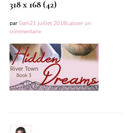
318 x 168 (42)
par
Sam
21 juillet 2018
Laisser un
sur
commentaire
Copie
de
image
mise
en
avant
318
x
168
(42)