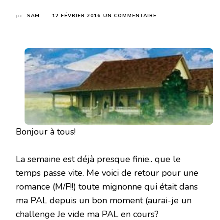
SUR
par
SAM
12 FÉVRIER 2016
UN COMMENTAIRE
L’AMOUR
PAR
PETITE
ANNONCE
DE
DEBBIE
MACOMBER
Bonjour à tous!
La semaine est déjà presque finie.. que le
temps passe vite. Me voici de retour pour une
romance (M/F!!) toute mignonne qui était dans
ma PAL depuis un bon moment (aurai-je un
challenge Je vide ma PAL en cours?