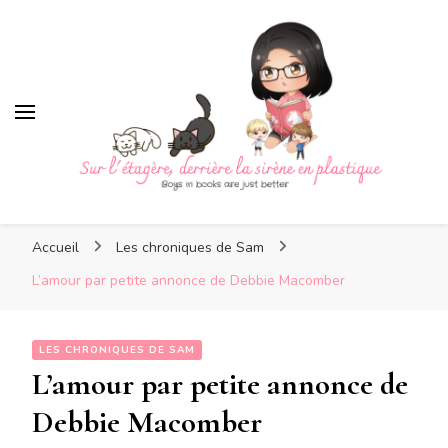
Sur l'étagère, derrière la
sirène en plastique
Sur l'étagère, derrière la
Boys in books are just better
sirène en plastique
Accueil
Les chroniques de Sam
L’amour par petite annonce de Debbie Macomber
LES CHRONIQUES DE SAM
L’amour par petite annonce de
Debbie Macomber