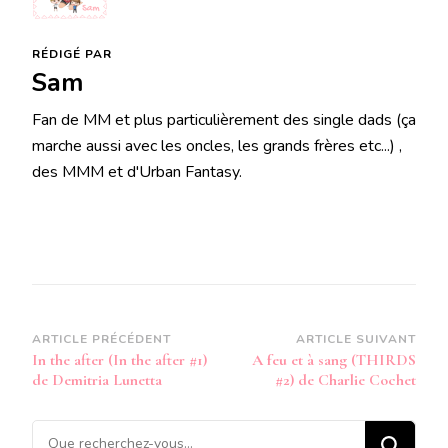
RÉDIGÉ PAR
Sam
Fan de MM et plus particulièrement des single dads (ça
marche aussi avec les oncles, les grands frères etc...) ,
des MMM et d'Urban Fantasy.
Navigation
ARTICLE PRÉCÉDENT
ARTICLE SUIVANT
In the after (In the after #1)
A feu et à sang (THIRDS
d’article
de Demitria Lunetta
#2) de Charlie Cochet
Vous