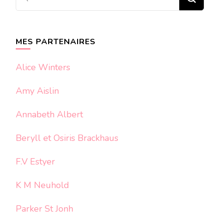
recherchiez
quelque
chose ?
MES PARTENAIRES
Alice Winters
Amy Aislin
Annabeth Albert
Beryll et Osiris Brackhaus
F.V Estyer
K M Neuhold
Parker St Jonh