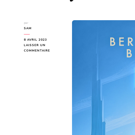
par
SAM
8 AVRIL 2023
LAISSER UN
SUR
COMMENTAIRE
MALENA
MCD
(VIRASANA
EMPIRE)
DE
BERYLL
ET
OSIRIS
BRACKHAUS