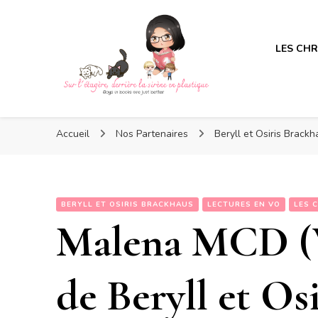
LES CH
Sur l'étagère, derrière la s
Sur l'étagère, derrière la s
Boys in books are just better
Accueil
Nos Partenaires
Beryll et Osiris Brack
BERYLL ET OSIRIS BRACKHAUS
LECTURES EN VO
LES 
Malena MCD (V
de Beryll et Os