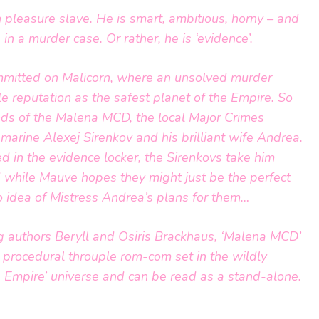
 pleasure slave. He is smart, ambitious, horny – and
in a murder case. Or rather, he is ‘evidence’.
ommitted on Malicorn, where an unsolved murder
le reputation as the safest planet of the Empire. So
ds of the Malena MCD, the local Major Crimes
marine Alexej Sirenkov and his brilliant wife Andrea.
ed in the evidence locker, the Sirenkovs take him
 while Mauve hopes they might just be the perfect
 idea of Mistress Andrea’s plans for them…
 authors Beryll and Osiris Brackhaus, ‘Malena MCD’
e procedural throuple rom-com set in the wildly
a Empire’ universe and can be read as a stand-alone.