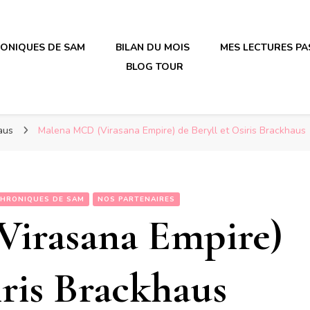
RONIQUES DE SAM
BILAN DU MOIS
MES LECTURES PA
BLOG TOUR
irène en plastique
irène en plastique
haus
Malena MCD (Virasana Empire) de Beryll et Osiris Brackhaus
CHRONIQUES DE SAM
NOS PARTENAIRES
irasana Empire)
iris Brackhaus