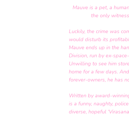
Mauve is a pet, a human
the only witness 
Luckily, the crime was c
would disturb its profitab
Mauve ends up in the han
Division, run by ex-space-
Unwilling to see him stor
home for a few days. And
forever-owners, he has no
Written by award-winning
is a funny, naughty, polic
diverse, hopeful ‘Virasan