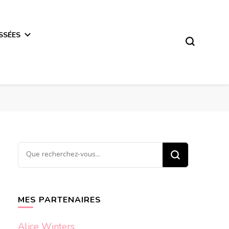
SSÉES
Vous
recherchiez
quelque
chose ?
MES PARTENAIRES
Alice Winters