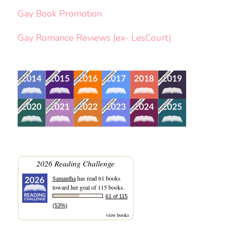
Gay Book Promotion
Gay Romance Reviews (ex- LesCourt)
2026 Reading Challenge
Samantha
has read 61 books
toward her goal of 115 books.
61 of 115
(53%)
view books