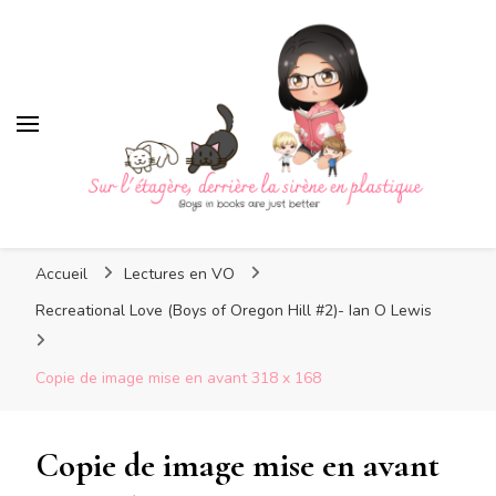
Sur l'étagère, derrière la
sirène en plastique
Sur l'étagère, derrière la
Boys in books are just better
sirène en plastique
Accueil
Lectures en VO
Recreational Love (Boys of Oregon Hill #2)- Ian O Lewis
Copie de image mise en avant 318 x 168
Copie de image mise en avant