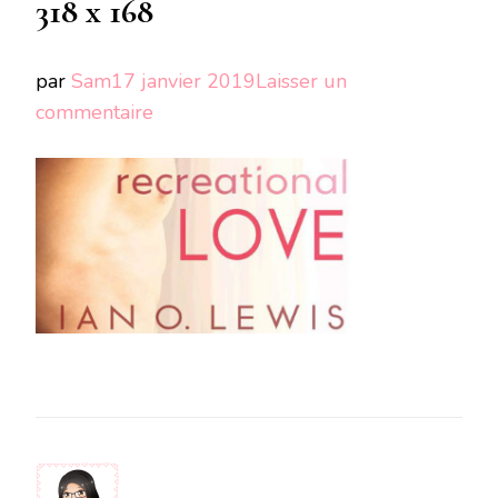
318 x 168
par
Sam
17 janvier 2019
Laisser un
sur
commentaire
Copie
de
image
mise
en
avant
318
x
168