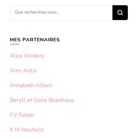
Vous
recherchiez
quelque
chose ?
MES PARTENAIRES
Alice Winters
Amy Aislin
Annabeth Albert
Beryll et Osiris Brackhaus
F.V Estyer
K M Neuhold