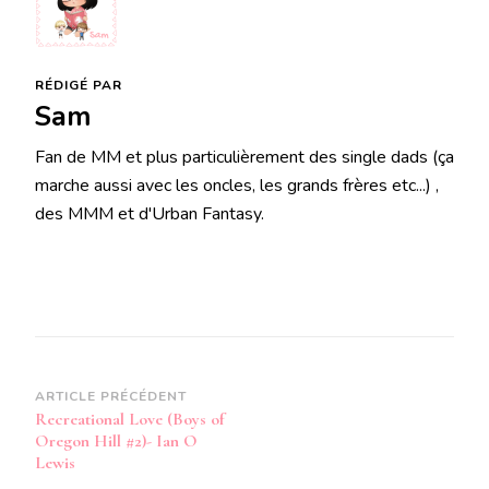
RÉDIGÉ PAR
Sam
Fan de MM et plus particulièrement des single dads (ça
marche aussi avec les oncles, les grands frères etc...) ,
des MMM et d'Urban Fantasy.
Navigation
ARTICLE PRÉCÉDENT
Recreational Love (Boys of
d’article
Oregon Hill #2)- Ian O
Lewis