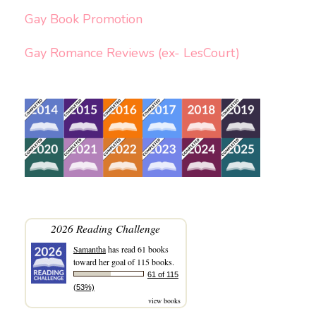
Gay Book Promotion
Gay Romance Reviews (ex- LesCourt)
2026 Reading Challenge
Samantha
has read 61 books
toward her goal of 115 books.
61 of 115
(53%)
view books