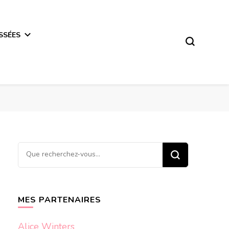
SSÉES
Vous
recherchiez
quelque
chose ?
MES PARTENAIRES
Alice Winters