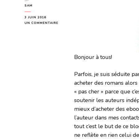
par
SAM
3 JUIN 2016
SUR
UN COMMENTAIRE
REMEMBER
ME
1&2
DE
KYO
Bonjour à tous!
VR
Parfois, je suis séduite p
acheter des romans alors q
« pas cher » parce que c’
soutenir les auteurs indép
mieux d’acheter des ebook
l’auteur dans mes contacts
tout c’est le but de ce bl
ne reflète en rien celui d