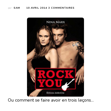
SUR
par
SAM
10 AVRIL 2014
3 COMMENTAIRES
ROCK
YOU
(VOL
1
À
5)
DE
NINA
MARX
Ou comment se faire avoir en trois leçons…