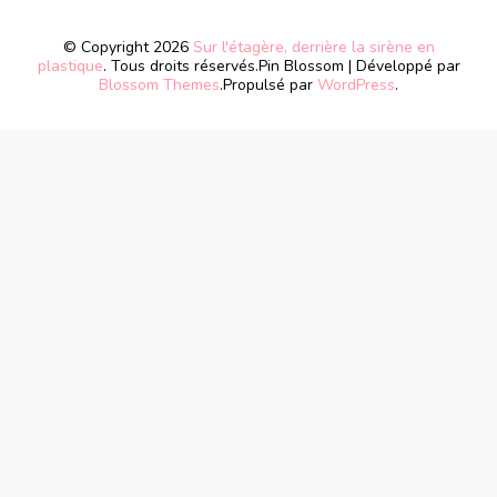
© Copyright 2026
Sur l'étagère, derrière la sirène en
plastique
. Tous droits réservés.
Pin Blossom | Développé par
Blossom Themes
.Propulsé par
WordPress
.