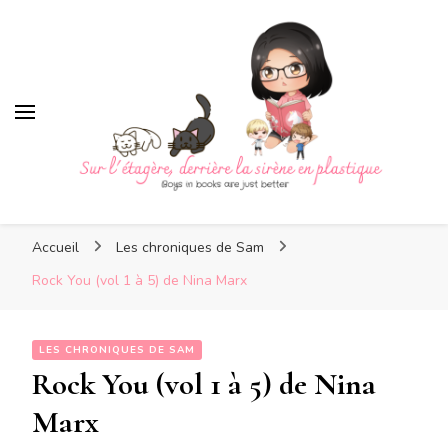
Sur l'étagère, derrière la sirè
Sur l'étagère, derrière la
Boys in books are just better
sirène en plastique
Accueil
Les chroniques de Sam
Rock You (vol 1 à 5) de Nina Marx
LES CHRONIQUES DE SAM
Rock You (vol 1 à 5) de Nina
Marx