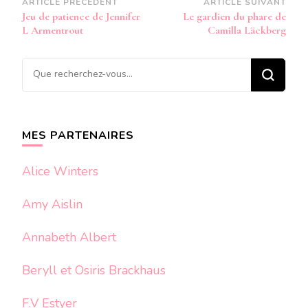
Navigation
ARTICLE PRÉCÉDENT
ARTICLE SUIVANT
Jeu de patience de Jennifer
Le gardien du phare de
d’article
L Armentrout
Camilla Läckberg
Vous
recherchiez
quelque
chose ?
MES PARTENAIRES
Alice Winters
Amy Aislin
Annabeth Albert
Beryll et Osiris Brackhaus
F.V Estyer