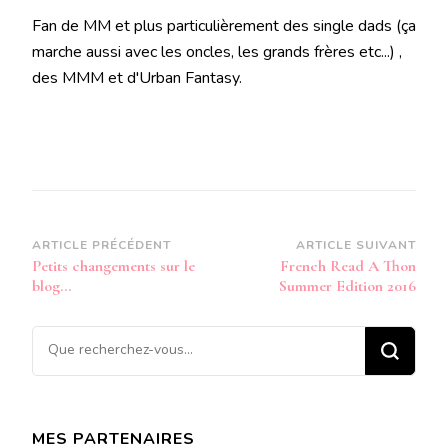
Fan de MM et plus particulièrement des single dads (ça
marche aussi avec les oncles, les grands frères etc...) ,
des MMM et d'Urban Fantasy.
Navigation
ARTICLE PRÉCÉDENT
ARTICLE SUIVANT
Petits changements sur le
French Read A Thon
d’article
blog…
Summer Edition 2016
Vous
recherchiez
quelque
chose ?
MES PARTENAIRES