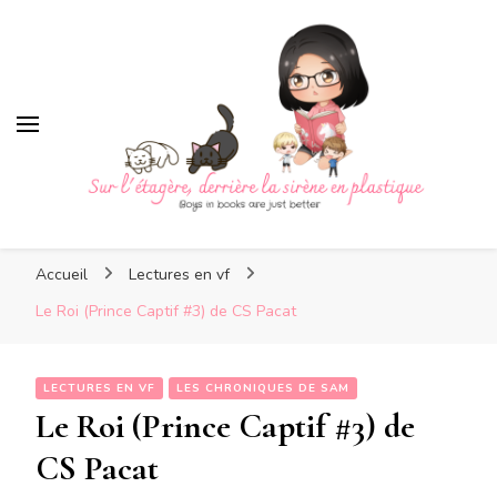
Sur l'étagère, derrière la sir
plastique
Sur l'étagère, derrière la
Boys in books are just better
sirène en plastique
Accueil
Lectures en vf
Le Roi (Prince Captif #3) de CS Pacat
LECTURES EN VF
LES CHRONIQUES DE SAM
Le Roi (Prince Captif #3) de
CS Pacat