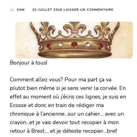
SUR
par
SAM
23 JUILLET 2016
LAISSER UN COMMENTAIRE
LE
ROI
(PRINCE
CAPTIF
#3)
DE
CS
PACAT
Bonjour à tous!
Comment allez vous? Pour ma part ça va
plutot bien même si je sens venir la corvée. En
effet au moment où j’écris ces lignes, je suis en
Ecosse et donc en train de rédiger ma
chronique à l’ancienne…sur un cahier… avec un
crayon…et je vais devoir tout recopier à mon
retour à Brest…. et je déteste recopier…bref