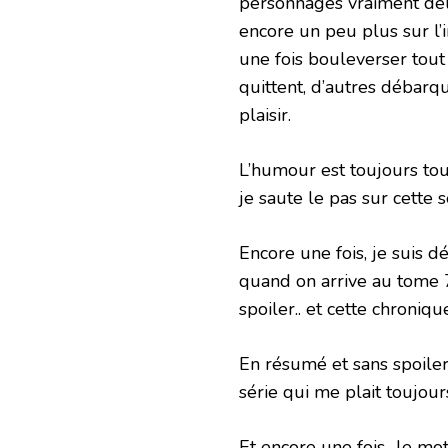
personnages vraiment déli
encore un peu plus sur l’
une fois bouleverser tout
quittent, d’autres débarq
plaisir.
L’humour est toujours touj
je saute le pas sur cette 
Encore une fois, je suis 
quand on arrive au tome 7 
spoiler.. et cette chroniq
En résumé et sans spoile
série qui me plait toujour
Et encore une fois.. le mot