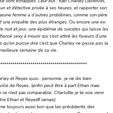
 se sont échappés. Leur but : tuer Charley Davidson,
 et détective privée à ses heures, et rapporter son
a jeune femme a d’autres problèmes, comme son père
it une enquête des plus étranges. Ou encore une ex-
e nuit et jour, une épidémie de suicides qui laisse les
fiancé sexy à mourir qui s’est attiré les faveurs d’une
s qu’on puisse dire c’est que Charley ne passe pas la
meilleure semaine de sa vie.
*******************************************
arley et Reyes quoi… personne.. je ne dis bien
ville de Reyes.. (enfin peut être à part Ethan mais
 ce n’est pas comparable.. Charlotte je te vois venir
tre Ethan et Reyes!!! Jamais)
e toujours aussi bon que les précédents, des