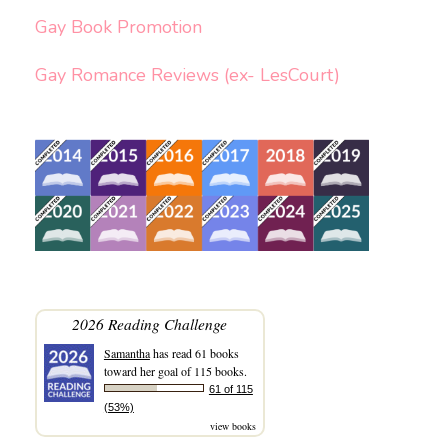
Gay Book Promotion
Gay Romance Reviews (ex- LesCourt)
2026 Reading Challenge
Samantha
has read 61 books
toward her goal of 115 books.
61 of 115
(53%)
view books