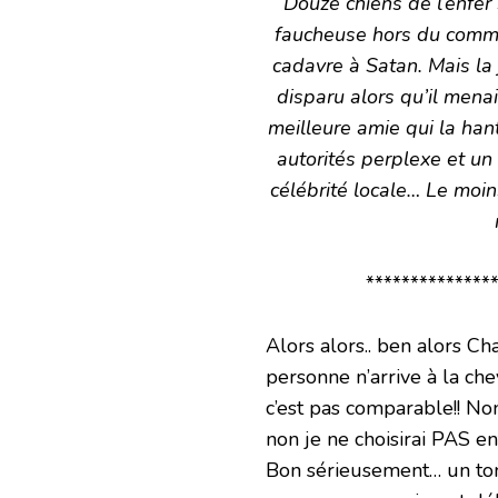
Douze chiens de l’enfer
faucheuse hors du commun
cadavre à Satan. Mais l
disparu alors qu’il mena
meilleure amie qui la hant
autorités perplexe et un 
célébrité locale… Le moin
***************
Alors alors.. ben alors Ch
personne n’arrive à la che
c’est pas comparable!! Non
non je ne choisirai PAS en
Bon sérieusement… un tom