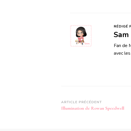
RÉDIGÉ 
Sam
Fan de M
avec les
Navigation
ARTICLE PRÉCÉDENT
Illumination de Rowan Speedwell
d’article