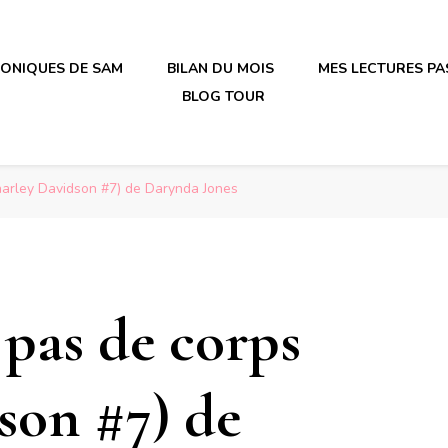
RONIQUES DE SAM
BILAN DU MOIS
MES LECTURES PA
BLOG TOUR
irène en plastique
irène en plastique
harley Davidson #7) de Darynda Jones
 pas de corps
son #7) de