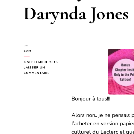
Darynda Jones
par
SAM
6 SEPTEMBRE 2015
LAISSER UN
SUR
COMMENTAIRE
SEPT
TOMBES
ET
PAS
Bonjour à tous!!!
DE
CORPS
(CHARLEY
Alors non.. je ne pensais p
DAVIDSON
#7)
l’acheter en version papie
DE
culturel du Leclerc et que 
DARYNDA