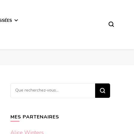
SSÉES
Vous
recherchiez
quelque
chose ?
MES PARTENAIRES
Alice Winters