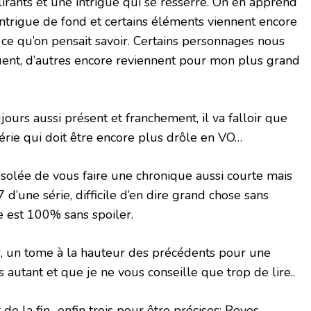
rants et une intrigue qui se resserre. On en apprend
intrigue de fond et certains éléments viennent encore
 ce qu’on pensait savoir. Certains personnages nous
uent, d’autres encore reviennent pour mon plus grand
ours aussi présent et franchement, il va falloir que
série qui doit être encore plus drôle en VO…
désolée de vous faire une chronique aussi courte mais
d’une série, difficile d’en dire grand chose sans
ue est 100% sans spoiler.
r, un tome à la hauteur des précédents pour une
s autant et que je ne vous conseille que trop de lire..
 de la fin.. enfin trois pour être précises: Reyes.