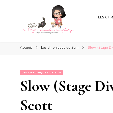
LES CH
Sur l'étagère, derrière la s
Sur l'étagère, derrière la s
Boys in books are just better
Accueil
Les chroniques de Sam
Slow (Stage Div
LES CHRONIQUES DE SAM
Slow (Stage Div
Scott