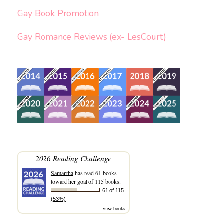
Gay Book Promotion
Gay Romance Reviews (ex- LesCourt)
2026 Reading Challenge
Samantha
has read 61 books
toward her goal of 115 books.
61 of 115
(53%)
view books