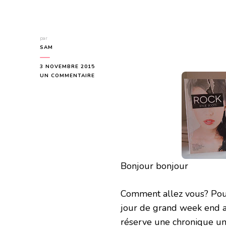
par
SAM
3 NOVEMBRE 2015
SUR
UN COMMENTAIRE
SLOW
(STAGE
DIVE
#4)
DE
KYLIE
SCOTT
Bonjour bonjour
Comment allez vous? Pour 
jour de grand week end av
réserve une chronique un 