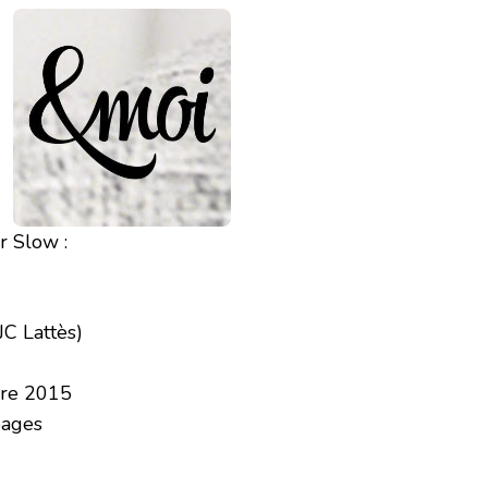
r Slow :
JC Lattès)
bre 2015
pages