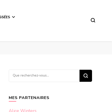
SSÉES
Vous
recherchiez
quelque
chose ?
MES PARTENAIRES
Alice Winters