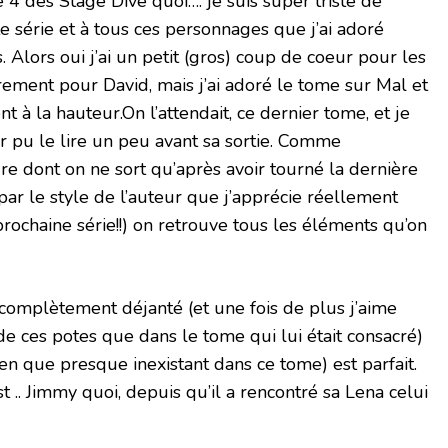
 4 des Stage Dive quoi…. je suis super triste de
te série et à tous ces personnages que j’ai adoré
. Alors oui j’ai un petit (gros) coup de coeur pour les
ièrement pour David, mais j’ai adoré le tome sur Mal et
t à la hauteur.On l’attendait, ce dernier tome, et je
ir pu le lire un peu avant sa sortie. Comme
ure dont on ne sort qu’après avoir tourné la dernière
par le style de l’auteur que j’apprécie réellement
prochaine série!!) on retrouve tous les éléments qu’on
 complètement déjanté (et une fois de plus j’aime
e ces potes que dans le tome qui lui était consacré)
en que presque inexistant dans ce tome) est parfait.
 .. Jimmy quoi, depuis qu’il a rencontré sa Lena celui