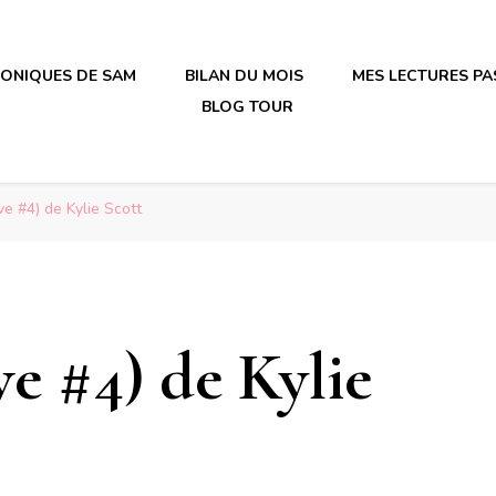
RONIQUES DE SAM
BILAN DU MOIS
MES LECTURES PA
BLOG TOUR
irène en plastique
irène en plastique
e #4) de Kylie Scott
e #4) de Kylie