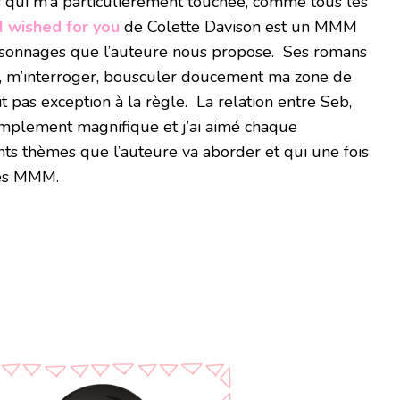
qui m’a particulièrement touchée, comme tous les
I wished for you
de Colette Davison est un MMM
personnages que l’auteure nous propose. Ses romans
ir, m’interroger, bousculer doucement ma zone de
it pas exception à la règle. La relation entre Seb,
implement magnifique et j’ai aimé chaque
nts thèmes que l’auteure va aborder et qui une fois
les MMM.