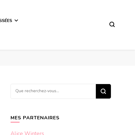
SSÉES
Vous
recherchiez
quelque
chose ?
MES PARTENAIRES
Alice Winters