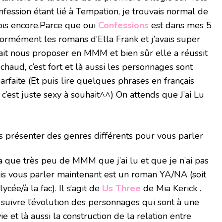
nfession étant lié à Tempation, je trouvais normal de
ois encore.Parce que oui
Confessions
est dans mes 5
ormément les romans d’Ella Frank et j’avais super
llait nous proposer en MMM et bien sûr elle a réussit
 chaud, c’est fort et là aussi les personnages sont
 parfaite (Et puis lire quelques phrases en français
c’est juste sexy à souhait^^) On attends que J’ai Lu
us présenter des genres différents pour vous parler
a que très peu de MMM que j’ai lu et que je n’ai pas
is vous parler maintenant est un roman YA/NA (soit
cée/à la fac). Il s’agit de
Us Three
de Mia Kerick .
é suivre l’évolution des personnages qui sont à une
e et là aussi la construction de la relation entre