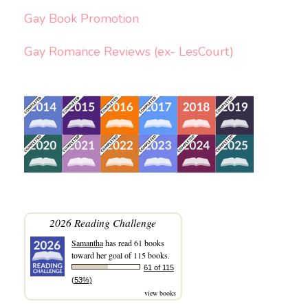
Gay Book Promotion
Gay Romance Reviews (ex- LesCourt)
2026 Reading Challenge
Samantha
has read 61 books
toward her goal of 115 books.
61 of 115
(53%)
view books