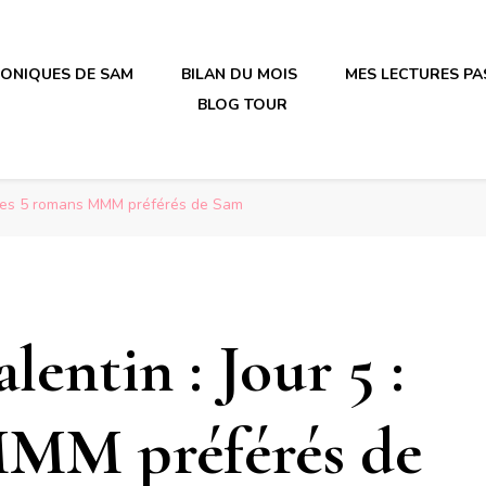
RONIQUES DE SAM
BILAN DU MOIS
MES LECTURES PA
BLOG TOUR
irène en plastique
irène en plastique
 : Les 5 romans MMM préférés de Sam
lentin : Jour 5 :
MMM préférés de