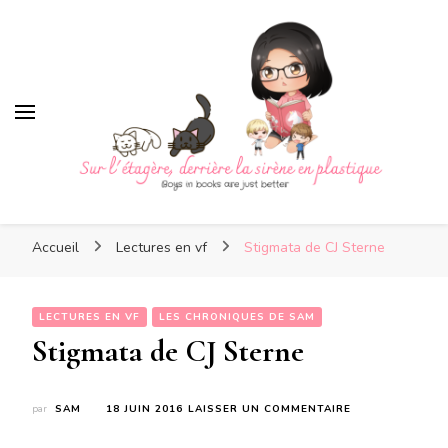
Sur l'étagère, derrière la
sirène en plastique
Sur l'étagère, derrière la
Boys in books are just better
sirène en plastique
Accueil
Lectures en vf
Stigmata de CJ Sterne
LECTURES EN VF
LES CHRONIQUES DE SAM
Stigmata de CJ Sterne
SUR
par
SAM
18 JUIN 2016
LAISSER UN COMMENTAIRE
STIGMATA
DE