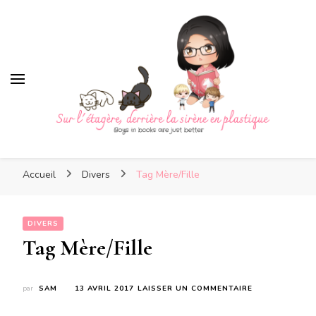
Sur l'étagère, derrière la
sirène en plastique
Sur l'étagère, derrière la
Boys in books are just better
sirène en plastique
Accueil
Divers
Tag Mère/Fille
DIVERS
Tag Mère/Fille
SUR
par
SAM
13 AVRIL 2017
LAISSER UN COMMENTAIRE
TAG
MÈRE/FILLE