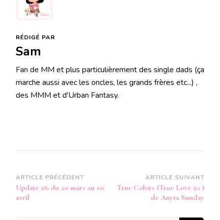
RÉDIGÉ PAR
Sam
Fan de MM et plus particulièrement des single dads (ça
marche aussi avec les oncles, les grands frères etc...) ,
des MMM et d'Urban Fantasy.
Navigation
ARTICLE PRÉCÉDENT
ARTICLE SUIVANT
Update #6 du 20 mars au 10
True Colors (True Love #2 )
d’article
avril
de Anyta Sunday