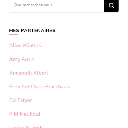
Vous
recherchiez
quelque
chose ?
MES PARTENAIRES
Alice Winters
Amy Aislin
Annabeth Albert
Beryll et Osiris Brackhaus
F.V Estyer
K M Neuhold
Parker St Jonh