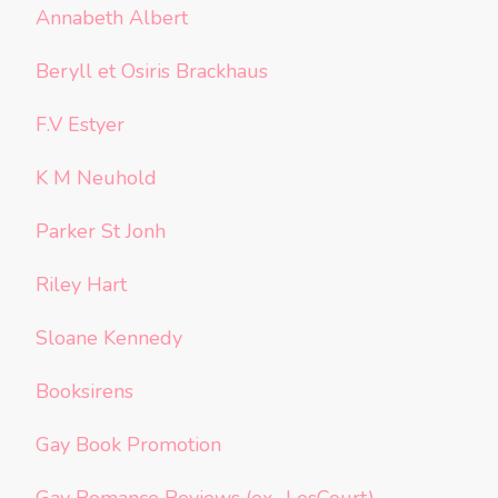
Annabeth Albert
Beryll et Osiris Brackhaus
F.V Estyer
K M Neuhold
Parker St Jonh
Riley Hart
Sloane Kennedy
Booksirens
Gay Book Promotion
Gay Romance Reviews (ex- LesCourt)