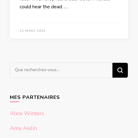
could hear the dead. …
21 MARS 2022
Vous
recherchiez
quelque
chose ?
MES PARTENAIRES
Alice Winters
Amy Aislin