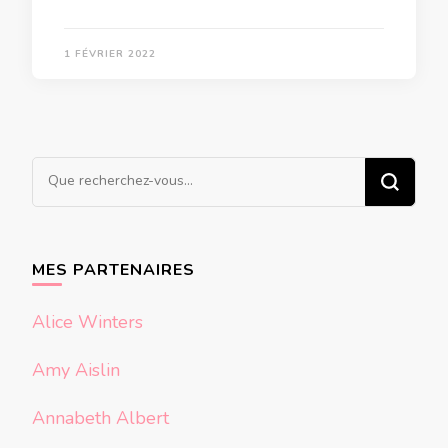
1 FÉVRIER 2022
Vous
recherchiez
quelque
chose ?
MES PARTENAIRES
Alice Winters
Amy Aislin
Annabeth Albert