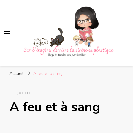
Sur l'étagère, derrière la
Boys in books are just better
sirène en plastique
Accueil
A feu et à sang
ÉTIQUETTE
A feu et à sang