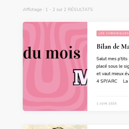
Affichage : 1 - 2 sur 2 RÉSULTATS
LES CHRONIQUES
Bilan de Ma
Salut mes p’tits 
placé sous le si
et vaut mieux év
4 SP/ARC La Pla
1 JUIN 2025