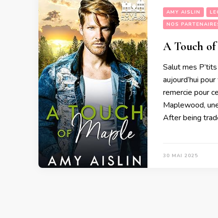
AMY AISLIN
LE
NOS PARTENAIRE
A Touch of
Salut mes P’tits
aujourd’hui pou
remercie pour ce
Maplewood, une
After being tra
30 MAI 2025