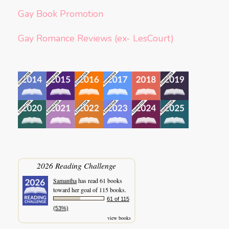
Gay Book Promotion
Gay Romance Reviews (ex- LesCourt)
2026 Reading Challenge
Samantha
has read 61 books
toward her goal of 115 books.
61 of 115
(53%)
view books