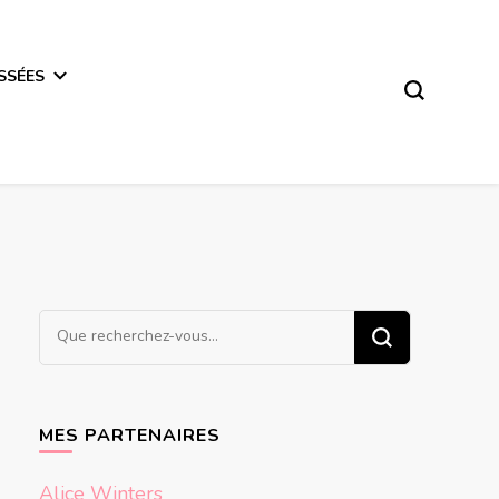
SSÉES
Vous
recherchiez
quelque
chose ?
MES PARTENAIRES
Alice Winters