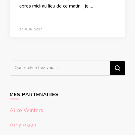
après midi au lieu de ce matin .. je …
30 JUIN 2020
Vous
recherchiez
quelque
chose ?
MES PARTENAIRES
Alice Winters
Amy Aislin