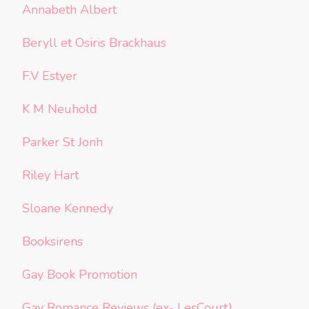
Annabeth Albert
Beryll et Osiris Brackhaus
F.V Estyer
K M Neuhold
Parker St Jonh
Riley Hart
Sloane Kennedy
Booksirens
Gay Book Promotion
Gay Romance Reviews (ex- LesCourt)