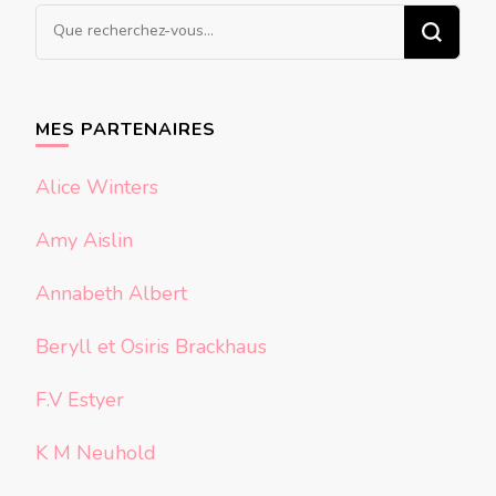
Vous
recherchiez
quelque
chose ?
MES PARTENAIRES
Alice Winters
Amy Aislin
Annabeth Albert
Beryll et Osiris Brackhaus
F.V Estyer
K M Neuhold