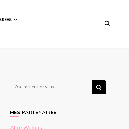
SSÉES
Vous
recherchiez
quelque
chose ?
MES PARTENAIRES
Alice Winters