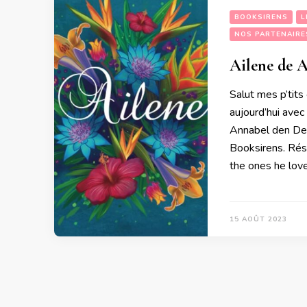
BOOKSIRENS
L
NOS PARTENAIRE
Ailene de 
Salut mes p’tits 
aujourd’hui avec
Annabel den Dekk
Booksirens. Rés
the ones he love
15 AOÛT 2023