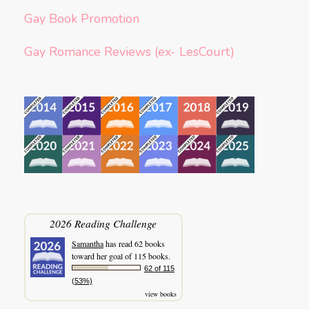
Gay Book Promotion
Gay Romance Reviews (ex- LesCourt)
2026 Reading Challenge
Samantha
has read 62 books
toward her goal of 115 books.
62 of 115
(53%)
view books