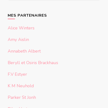
quelque
chose ?
MES PARTENAIRES
Alice Winters
Amy Aislin
Annabeth Albert
Beryll et Osiris Brackhaus
F.V Estyer
K M Neuhold
Parker St Jonh