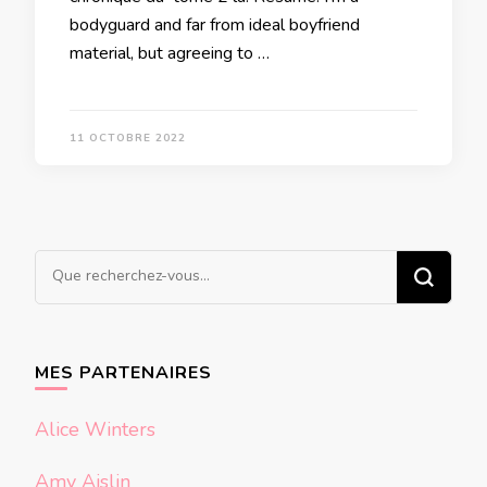
bodyguard and far from ideal boyfriend
material, but agreeing to …
11 OCTOBRE 2022
Vous
recherchiez
quelque
chose ?
MES PARTENAIRES
Alice Winters
Amy Aislin