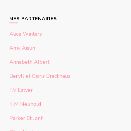
quelque
chose ?
MES PARTENAIRES
Alice Winters
Amy Aislin
Annabeth Albert
Beryll et Osiris Brackhaus
F.V Estyer
K M Neuhold
Parker St Jonh