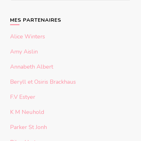
quelque
chose ?
MES PARTENAIRES
Alice Winters
Amy Aislin
Annabeth Albert
Beryll et Osiris Brackhaus
F.V Estyer
K M Neuhold
Parker St Jonh