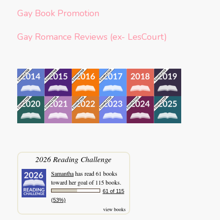
Gay Book Promotion
Gay Romance Reviews (ex- LesCourt)
2026 Reading Challenge
Samantha
has read 61 books
toward her goal of 115 books.
61 of 115
(53%)
view books