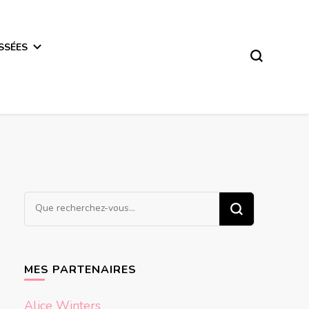
SSÉES
Vous
recherchiez
quelque
chose ?
MES PARTENAIRES
Alice Winters