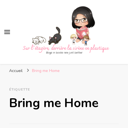
Sur l'étagère, derrière la
Boys in books are just better
sirène en plastique
Accueil
Bring me Home
ÉTIQUETTE
Bring me Home