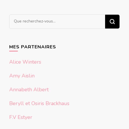
Vous
recherchiez
quelque
chose ?
MES PARTENAIRES
Alice Winters
Amy Aislin
Annabeth Albert
Beryll et Osiris Brackhaus
F.V Estyer