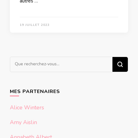
autres …
19 JUILLET 2023
Vous
recherchiez
quelque
chose ?
MES PARTENAIRES
Alice Winters
Amy Aislin
Annabeth Albert