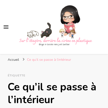
Sur l'étagère, derrière la
Boys in books are just better
sirène en plastique
Accueil
Ce qu’il se passe à l’intérieur
ÉTIQUETTE
Ce qu’il se passe à
l’intérieur