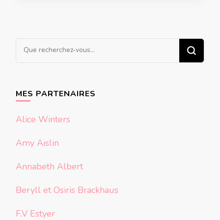
Vous
recherchiez
quelque
chose ?
MES PARTENAIRES
Alice Winters
Amy Aislin
Annabeth Albert
Beryll et Osiris Brackhaus
F.V Estyer