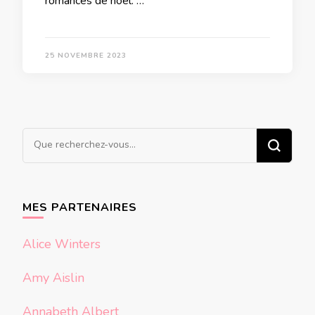
romances de noël. …
25 NOVEMBRE 2023
Vous
recherchiez
quelque
chose ?
MES PARTENAIRES
Alice Winters
Amy Aislin
Annabeth Albert