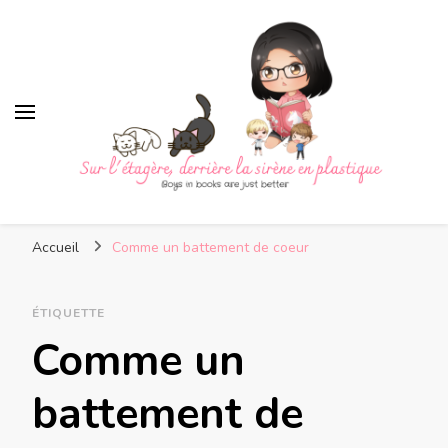
Sur l'étagère, derrière la
Boys in books are just better
sirène en plastique
Accueil
Comme un battement de coeur
ÉTIQUETTE
Comme un
battement de