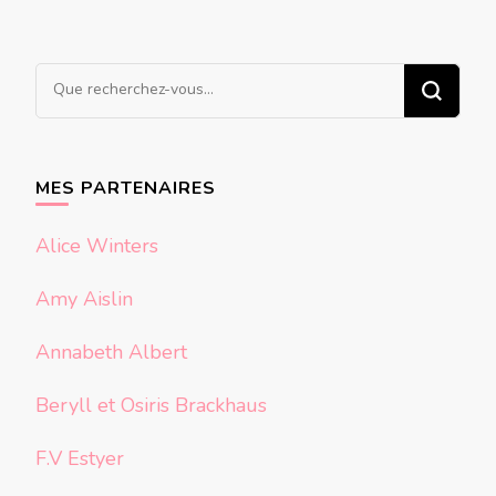
Vous
recherchiez
quelque
chose ?
MES PARTENAIRES
Alice Winters
Amy Aislin
Annabeth Albert
Beryll et Osiris Brackhaus
F.V Estyer