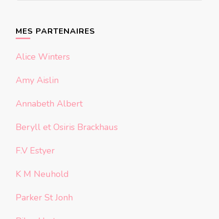
quelque
chose ?
MES PARTENAIRES
Alice Winters
Amy Aislin
Annabeth Albert
Beryll et Osiris Brackhaus
F.V Estyer
K M Neuhold
Parker St Jonh