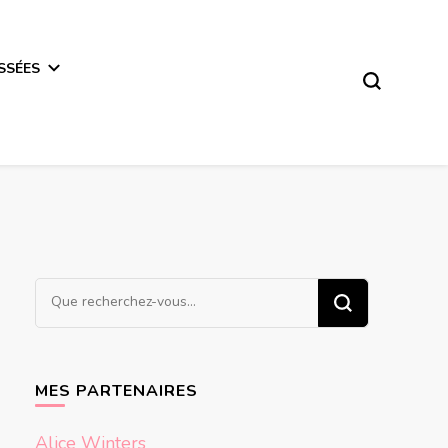
SSÉES
Vous
recherchiez
quelque
chose ?
MES PARTENAIRES
Alice Winters