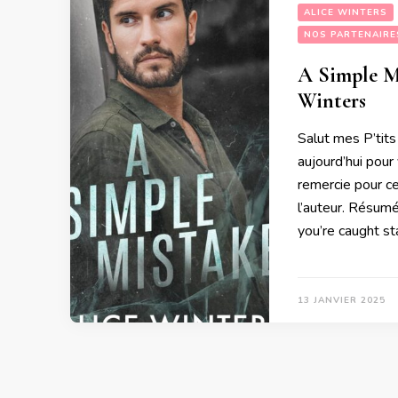
ALICE WINTERS
NOS PARTENAIRE
A Simple Mi
Winters
Salut mes P’tits
aujourd’hui pour
remercie pour ce
l’auteur. Résumé
you’re caught st
13 JANVIER 2025