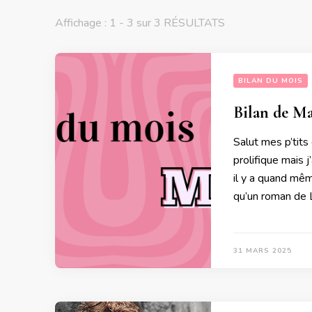
Affichage : 1 - 3 sur 3 RÉSULTATS
BILAN DU MOIS
Bilan de Ma
Salut mes p’tits 
prolifique mais 
il y a quand mêm
qu’un roman de 
31 MARS 2025