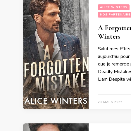
ALICE WINTERS
NOS PARTENAIRE
A Forgotten
Winters
Salut mes P’tits
aujourd’hui pou
que je remercie 
Deadly Mistakes
Liam Despite win
23 MARS 2025