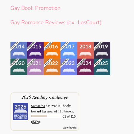
Gay Book Promotion
Gay Romance Reviews (ex- LesCourt)
2026 Reading Challenge
Samantha
has read 61 books
toward her goal of 115 books.
61 of 115
(53%)
view books